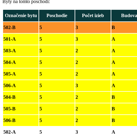
Byty na tomto poschodí:
Označenie bytu
Poschodie
Počet izieb
Budov
502-B
5
3
B
501-A
5
3
A
503-A
5
2
A
504-A
5
2
A
505-A
5
2
A
506-A
5
3
A
504-B
5
2
B
505-B
5
2
B
506-B
5
2
B
502-A
5
3
A