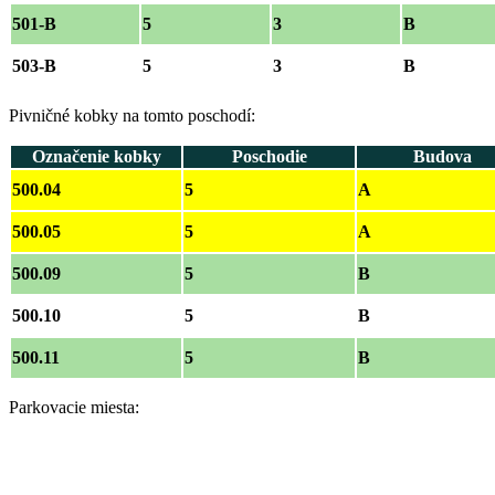
501-B
5
3
B
503-B
5
3
B
Pivničné kobky na tomto poschodí:
Označenie kobky
Poschodie
Budova
500.04
5
A
500.05
5
A
500.09
5
B
500.10
5
B
500.11
5
B
Parkovacie miesta: